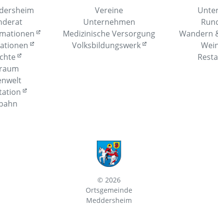
dersheim
Vereine
Unter
nderat
Unternehmen
Run
rmationen
Medizinische Versorgung
Wandern &
mationen
Volksbildungswerk
Wein
ichte
Resta
rraum
enwelt
tation
lbahn
© 2026
Ortsgemeinde
Meddersheim