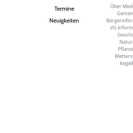
Über Med
Termine
Gemei
Neuigkeiten
Bürgerinfo
VG Infor
Gesch
Natu
Pflanz
Wetters
Kege